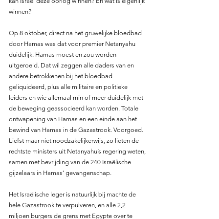
kán Israël deze oorlog winnen? En wat is eigenlijk 
winnen?
Op 8 oktober, direct na het gruwelijke bloedbad 
door Hamas was dat voor premier Netanyahu 
duidelijk. Hamas moest en zou worden 
uitgeroeid. Dat wil zeggen alle daders van en 
andere betrokkenen bij het bloedbad 
geliquideerd, plus alle militaire en politieke 
leiders en wie allemaal min of meer duidelijk met 
de beweging geassocieerd kan worden. Totale 
ontwapening van Hamas en een einde aan het 
bewind van Hamas in de Gazastrook. Voorgoed. 
Liefst maar niet noodzakelijkerwijs, zo lieten de 
rechtste ministers uit Netanyahu’s regering weten, 
samen met bevrijding van de 240 Israëlische 
gijzelaars in Hamas’ gevangenschap.
Het Israëlische leger is natuurlijk bij machte de 
hele Gazastrook te verpulveren, en alle 2,2 
miljoen burgers de grens met Egypte over te 