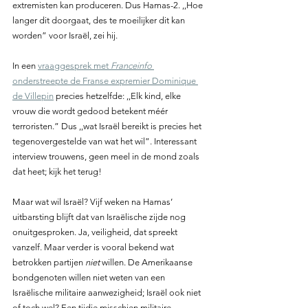
extremisten kan produceren. Dus Hamas-2. ,,Hoe 
langer dit doorgaat, des te moeilijker dit kan 
worden” voor Israël, zei hij.
In een 
vraaggesprek met 
Franceinfo 
onderstreepte de Franse expremier Dominique 
de Villepin
 precies hetzelfde: ,,Elk kind, elke 
vrouw die wordt gedood betekent méér 
terroristen.” Dus ,,wat Israël bereikt is precies het 
tegenovergestelde van wat het wil”. Interessant 
interview trouwens, geen meel in de mond zoals 
dat heet; kijk het terug!
Maar wat wil Israël? Vijf weken na Hamas’ 
uitbarsting blijft dat van Israëlische zijde nog 
onuitgesproken. Ja, veiligheid, dat spreekt 
vanzelf. Maar verder is vooral bekend wat 
betrokken partijen 
niet 
willen. De Amerikaanse 
bondgenoten willen niet weten van een 
Israëlische militaire aanwezigheid; Israël ook niet 
of toch wel? Een tijdje misschien militaire 