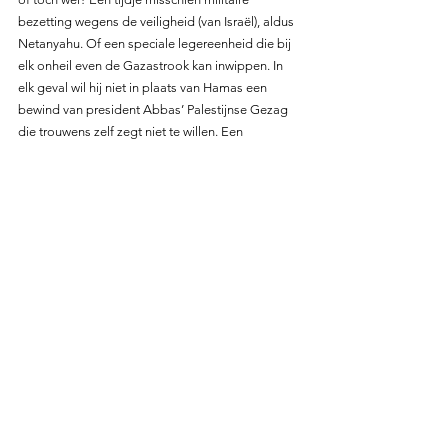
bezetting wegens de veiligheid (van Israël), aldus 
Netanyahu. Of een speciale legereenheid die bij 
elk onheil even de Gazastrook kan inwippen. In 
elk geval wil hij niet in plaats van Hamas een 
bewind van president Abbas’ Palestijnse Gezag 
die trouwens zelf zegt niet te willen. Een 
internationale vredesmacht? Bijvoorbeeld met 
Saoedi-Arabië erin? De Saoediërs moeten er niet 
aan denken. De oorlog in Jemen is nog niet eens 
klaar.
De Gazastrook was al een hel na zestien jaar 
Israëlische blokkade en alle bombardementen in 
die tijd. De huidige oorlog heeft van de 2,2 
miljoen Gazanen er 
1,5 miljoen ontheemd 
gemaakt
, en honderdduizenden van hen hebben 
ook geen huis meer. Door de
haast totale Israëlische blokkade is er aan alles 
tekort. Hun ziekenhuizen worden bestookt want 
bestempeld als menselijk schild voor Hamas. De 