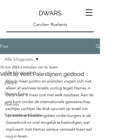
DWARS
Carolien Roelants
Post
Alle blogposts
15 nov 2023
3 minuten om te lezen
Alle blogposts
Veel te veel Palestijnen gedood
Steeds meer politici en analisten vragen zich niet 
Dwars
alleen af wanneer Israëls oorlog tegen Hamas in 
Dwars Extra
Gaza klaar is maar ook met welk resultaat. Aan de 
ene kant omdat de internationale gemeenschap 
Nieuws
zachtjes zachtjes de druk opvoert op Israël om 
Favoriete artikelen
zijn extreme bloedvergieten onder burgers in de 
Gazastrook zo snel mogelijk te beëindigen, wat 
impliceert: met Hamas serieus verzwakt maar wel 
nog in leven.