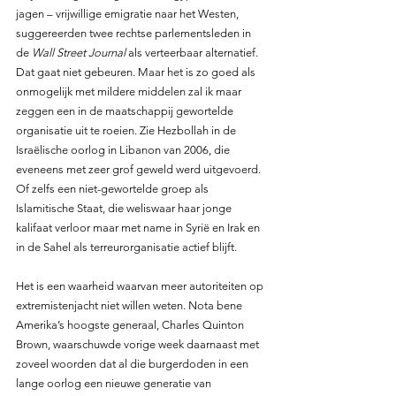
jagen – vrijwillige emigratie naar het Westen, 
suggereerden twee rechtse parlementsleden in 
de 
Wall Street Journal
 als verteerbaar alternatief. 
Dat gaat niet gebeuren. Maar het is zo goed als 
onmogelijk met mildere middelen zal ik maar 
zeggen een in de maatschappij gewortelde 
organisatie uit te roeien. Zie Hezbollah in de 
Israëlische oorlog in Libanon van 2006, die 
eveneens met zeer grof geweld werd uitgevoerd. 
Of zelfs een niet-gewortelde groep als 
Islamitische Staat, die weliswaar haar jonge 
kalifaat verloor maar met name in Syrië en Irak en 
in de Sahel als terreurorganisatie actief blijft.
Het is een waarheid waarvan meer autoriteiten op 
extremistenjacht niet willen weten. Nota bene 
Amerika’s hoogste generaal, Charles Quinton 
Brown, waarschuwde vorige week daarnaast met 
zoveel woorden dat al die burgerdoden in een 
lange oorlog een nieuwe generatie van 