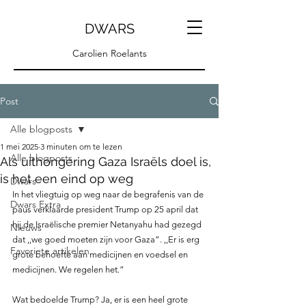
DWARS
Carolien Roelants
Post
Alle blogposts
1 mei 2025
3 minuten om te lezen
Alle blogposts
Als uithongering Gaza Israëls doel is,
is het een eind op weg
Dwars
In het vliegtuig op weg naar de begrafenis van de 
Dwars Extra
paus verklaarde president Trump op 25 april dat 
hij de Israëlische premier Netanyahu had gezegd 
Nieuws
dat ,,we goed moeten zijn voor Gaza”. ,,Er is erg 
Favoriete artikelen
grote behoefte aan medicijnen en voedsel en 
medicijnen. We regelen het.”  
Wat bedoelde Trump? Ja, er is een heel grote 