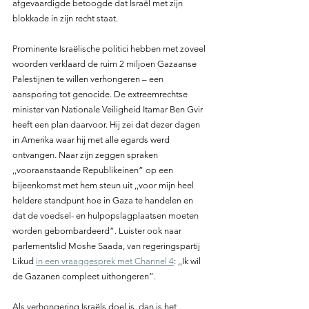
afgevaardigde betoogde dat Israël met zijn 
blokkade in zijn recht staat.
Prominente Israëlische politici hebben met zoveel 
woorden verklaard de ruim 2 miljoen Gazaanse 
Palestijnen te willen verhongeren – een 
aansporing tot genocide. De extreemrechtse 
minister van Nationale Veiligheid Itamar Ben Gvir 
heeft een plan daarvoor. Hij zei dat dezer dagen 
in Amerika waar hij met alle egards werd 
ontvangen. Naar zijn zeggen spraken 
,,vooraanstaande Republikeinen” op een 
bijeenkomst met hem steun uit ,,voor mijn heel 
heldere standpunt hoe in Gaza te handelen en 
dat de voedsel- en hulpopslagplaatsen moeten 
worden gebombardeerd”. Luister ook naar 
parlementslid Moshe Saada, van regeringspartij 
Likud 
in een vraaggesprek met Channel 4
: ,,Ik wil 
de Gazanen compleet uithongeren”.
Als verhongering Israëls doel is, dan is het 