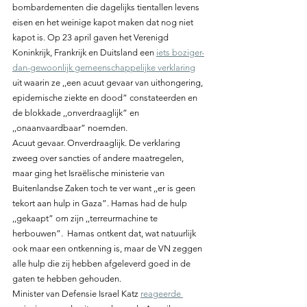
bombardementen die dagelijks tientallen levens 
eisen en het weinige kapot maken dat nog niet 
kapot is. Op 23 april gaven het Verenigd 
Koninkrijk, Frankrijk en Duitsland een 
iets boziger-
dan-gewoonlijk gemeenschappelijke verklaring
uit waarin ze ,,een acuut gevaar van uithongering, 
epidemische ziekte en dood” constateerden en 
de blokkade ,,onverdraaglijk” en 
,,onaanvaardbaar” noemden.
Acuut gevaar. Onverdraaglijk. De verklaring 
zweeg over sancties of andere maatregelen, 
maar ging het Israëlische ministerie van 
Buitenlandse Zaken toch te ver want ,,er is geen 
tekort aan hulp in Gaza”. Hamas had de hulp 
,,gekaapt” om zijn ,,terreurmachine te 
herbouwen”.  Hamas ontkent dat, wat natuurlijk 
ook maar een ontkenning is, maar de VN zeggen 
alle hulp die zij hebben afgeleverd goed in de 
gaten te hebben gehouden.
Minister van Defensie Israel Katz 
reageerde 