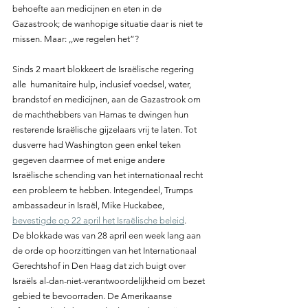
behoefte aan medicijnen en eten in de 
Gazastrook; de wanhopige situatie daar is niet te 
missen. Maar: ,,we regelen het”?
Sinds 2 maart blokkeert de Israëlische regering 
alle  humanitaire hulp, inclusief voedsel, water, 
brandstof en medicijnen, aan de Gazastrook om 
de machthebbers van Hamas te dwingen hun 
resterende Israëlische gijzelaars vrij te laten. Tot 
dusverre had Washington geen enkel teken 
gegeven daarmee of met enige andere 
Israëlische schending van het internationaal recht 
een probleem te hebben. Integendeel, Trumps 
ambassadeur in Israël, Mike Huckabee, 
bevestigde op 22 april het Israëlische beleid
.
De blokkade was van 28 april een week lang aan 
de orde op hoorzittingen van het Internationaal 
Gerechtshof in Den Haag dat zich buigt over 
Israëls al-dan-niet-verantwoordelijkheid om bezet 
gebied te bevoorraden. De Amerikaanse 