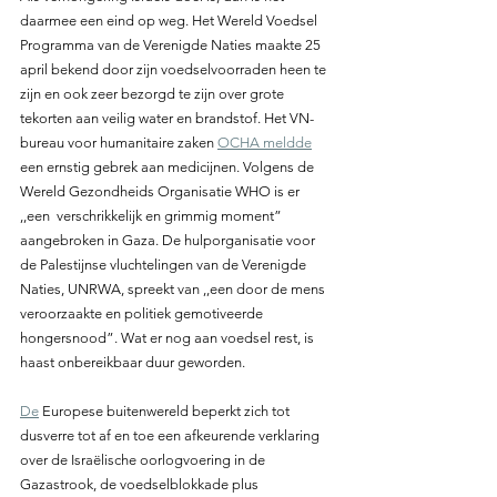
daarmee een eind op weg. Het Wereld Voedsel 
Programma van de Verenigde Naties maakte 25 
april bekend door zijn voedselvoorraden heen te 
zijn en ook zeer bezorgd te zijn over grote 
tekorten aan veilig water en brandstof. Het VN-
bureau voor humanitaire zaken 
OCHA meldde
een ernstig gebrek aan medicijnen. Volgens de 
Wereld Gezondheids Organisatie WHO is er 
,,een  verschrikkelijk en grimmig moment” 
aangebroken in Gaza. De hulporganisatie voor 
de Palestijnse vluchtelingen van de Verenigde 
Naties, UNRWA, spreekt van ,,een door de mens 
veroorzaakte en politiek gemotiveerde 
hongersnood”. Wat er nog aan voedsel rest, is 
haast onbereikbaar duur geworden.
De
 Europese buitenwereld beperkt zich tot 
dusverre tot af en toe een afkeurende verklaring 
over de Israëlische oorlogvoering in de 
Gazastrook, de voedselblokkade plus 