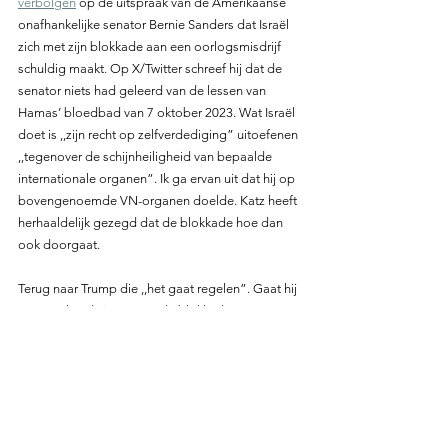
verbolgen
 op de uitspraak van de Amerikaanse 
onafhankelijke senator Bernie Sanders dat Israël 
zich met zijn blokkade aan een oorlogsmisdrijf 
schuldig maakt. Op X/Twitter schreef hij dat de 
senator niets had geleerd van de lessen van 
Hamas’ bloedbad van 7 oktober 2023. Wat Israël 
doet is ,,zijn recht op zelfverdediging” uitoefenen 
,,tegenover de schijnheiligheid van bepaalde 
internationale organen”. Ik ga ervan uit dat hij op 
bovengenoemde VN-organen doelde. Katz heeft 
herhaaldelijk gezegd dat de blokkade hoe dan 
ook doorgaat.
Terug naar Trump die ,,het gaat regelen”. Gaat hij 
Netanyahu  dwingen om de blokkade te 
versoepelen? Hij kan het. Geen wapens meer 
leveren. Of moet ik zijn uitspraak zien in het licht 
van 
zijn plan
 om de Gazastrook geheel te 
ontruimen en het gebied te veranderen in een 
Rivièra”? Natuurlijk in het belang van de 
Palestijnse bevolking die ,,een prachtig nieuw 