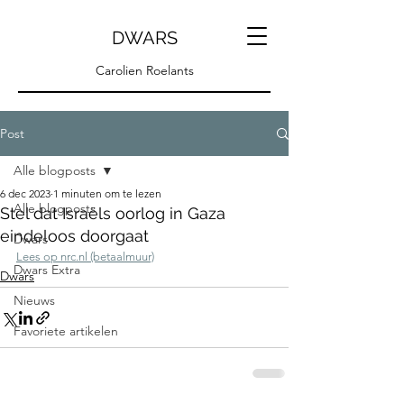
DWARS
Carolien Roelants
Post
Alle blogposts
6 dec 2023
1 minuten om te lezen
Alle blogposts
Stel dat Israëls oorlog in Gaza
eindeloos doorgaat
Dwars
Lees op 
nrc.nl
 (betaalmuur)
Dwars Extra
Dwars
Nieuws
Favoriete artikelen